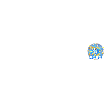
另一方面，强大的团队精神也意味着对抗压力与挑战
时更具韧性。在欧冠这样的高水平赛事中，各支球队
都非常强大，只有拥有坚定信念和紧密团结合作精神
的队伍才能走得更远。正因如此，在面对困难局面
时，如果能保持良好的团队氛围，将会极大增强球队
逆转局势的能力。
同时，有效地培养团队文化也是至关重要的一环。良
好的文化环境不仅能吸引优秀的新援加盟，还能留住
核心球员，实现持续稳定的发展。因此，马克莱莱所
提到的新时代下对团队精神的新认识，对于巴黎来说
具有深远意义。
3、球员之间的默契与配合
在现代足球中，仅凭个人能力并不足以赢得比赛，更