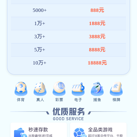
并期待巴黎在国际赛场上崭露头角。
1、恩里克的执教理念
恩里克作为一名优秀的足球教练，其执教理念一直受
到广泛关注。他强调不仅仅是技术和战术层面的要
求，更加注重球员之间的合作与沟通。他相信，一个
优秀的球队需要每位球员都充分发挥自己的作用，同
时又能够为整个团队服务。这种理念使得他在带领巴
萨时期取得了辉煌成就，而如今他将其延续到了巴黎
圣日耳曼。
具体来说，恩里克特别善于发掘每位球员身上的潜
力，让他们明白自己在球队中的角色和责任。在训练
中，他会有意识地安排一些团体活动，以增强队伍内
部的凝聚力。这不仅能提高球队整体实力，也让球员