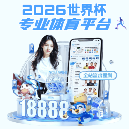
注册入口
全天更新 ·
安博体育
赛事
实时同步
无论您身在何处，
安博体育APP
为您带来高速、高
清、稳定的观赛体验。
下载客户端
网页端访问