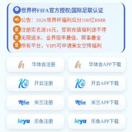
安博体育 · 值得信赖的体育数据平台
安博体育 专注于构建一个以赛事内容、数据服务与智能分析
为核心的数字生态平台，聚焦全球体育用户的实时信息与多