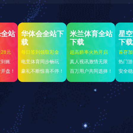
、数据、结构设计、源代码等）均为平台或其授权方合法所有。用户不得
考用途，不对用户因依赖该等信息所产生的后果承担法律责任。
更新协议条款，修订内容一经发布即自动生效。建议您定期查阅协议内容
律法规。如就本协议产生争议，双方应友好协商解决；协商未果的，可向