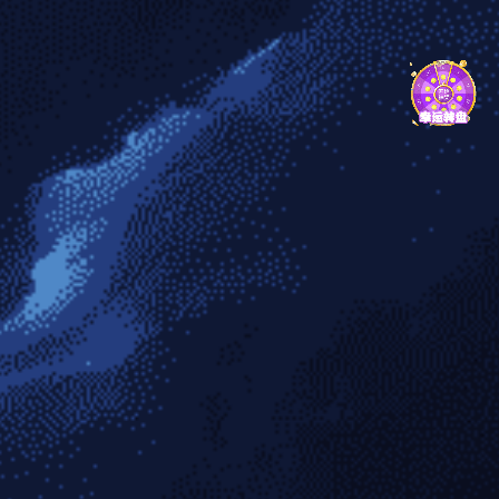
继续浏览赛事与历史操作，无需重复设置。
影响主要流程，进一步增强平台可靠性。
性化推荐。也支持查看平台热投排行。