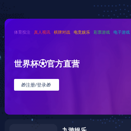
一、协议的接受
在您开始使用安博体育平台提供的
二、账户注册与使用