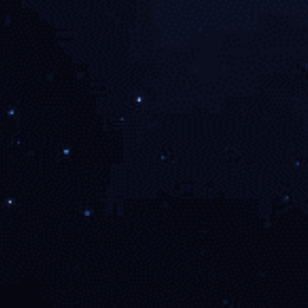
台服务能力。
推荐网站