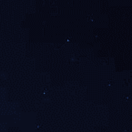
观赛体验。
用户满意度大奖
安博·体育(中国)官方网站-ANBOSPORTS 用户活跃