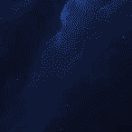
优化设备登录体验，支持自动识别；成长记录以图表形式展
性。
4. 其他更新
解决低分辨率设备部分界面错位问题。
整体加载速度提升约 27%。
帮助中心加入“规则教学”视频，支持中文字幕。
5. 风险提示系统上线
当赛事数据波动过快时，系统将弹出提示层，避免误触操作
6. 地区适配与语言拓展
安博体育 新增多语言界面（含英语、马来语、泰语），支
同时根据用户地理位置适配页面时区与本地显示，优化 安博·体育
验。