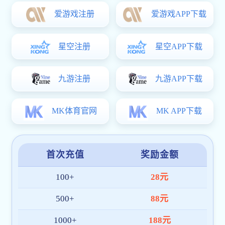
2026-06-16 22:57
31 次阅读
首页
/
体育头条
在意大利足球联赛的激烈竞争中，罗马队的表现备受
关注。随着赛季接近尾声，皮西利作为球队的主教
练，强调了最后三轮联赛的重要性，呼吁全体球员必
须全力以赴争取欧冠资格。本文将从四个方面探讨这
一主题：首先，我们将分析欧冠资格对罗马队的重要
性；其次，将讨论球队目前面临的挑战；第三，将探
讨如何提高球队的竞技状态；最后，我们将展望未来
可能出现的变化和期待。通过这些阐述，希望能更好
地理解皮西利所传达的信息以及其背后的深意。