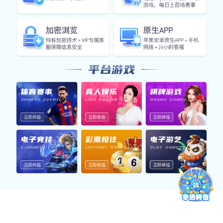
与支持，为俱乐部带来更广泛的人气。
2、当前面临的挑战
尽管罗马队在争取欧冠资格方面具备一定实力，但现
实中的挑战却不容忽视。目前联赛中的竞争异常激
烈，多支球队都在为同一个目标而努力。这使得每场
比赛都显得至关重要，一点失误就可能导致失去宝贵
积分。
此外，伤病问题也是困扰罗马队的一大因素。关键球
员受伤或者状态下滑，会直接影响到整体战斗力。在
这种情况下，新援或年轻球员需要迅速站出来填补空
缺，这对他们而言无疑是巨大的压力。
再者，心理因素也不可忽视。在关键时刻，如果球员
们无法保持稳定心态，就容易出现低级错误。因此，