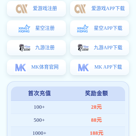
2026-06-13 00:20
31 次阅读
首页
/
体育头条
本文将围绕“瓜帅期待胜利为阿森纳施压，格伊表现虽
有失误但整体依然出色”这一主题进行深入探讨。首
先，我们将分析瓜迪奥拉作为曼城主教练对球队的期
望和对阿森纳施加的压力，探讨他如何通过战术调整
和心理引导激励球员争取胜利。其次，文章将聚焦于
格伊在比赛中的表现，尽管出现了一些失误，但总体
发挥依然令人满意，展现了他在球队中的重要性。接
着，我们将讨论阿森纳在瓜帅施压下可能采取的应对
策略，以及如何通过团结一致迎接挑战。最后，综合
以上分析，总结这场比赛对于两队未来发展的影响，